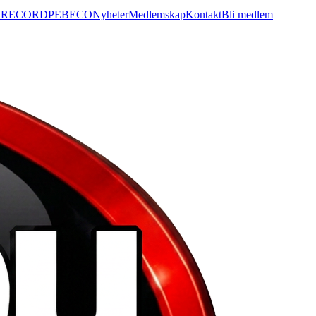
t
RECORD
PEBECO
Nyheter
Medlemskap
Kontakt
Bli medlem