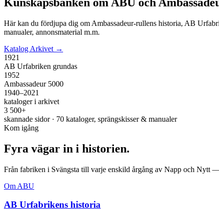
Kunskapsbanken om ABU och Ambassadeu
Här kan du fördjupa dig om Ambassadeur-rullens historia, AB Urf
manualer, annonsmaterial m.m.
Katalog Arkivet →
1921
AB Urfabriken grundas
1952
Ambassadeur 5000
1940–2021
kataloger i arkivet
3 500+
skannade sidor · 70 kataloger, sprängskisser & manualer
Kom igång
Fyra vägar in i historien.
Från fabriken i Svängsta till varje enskild årgång av Napp och Nytt — 
Om ABU
AB Urfabrikens historia