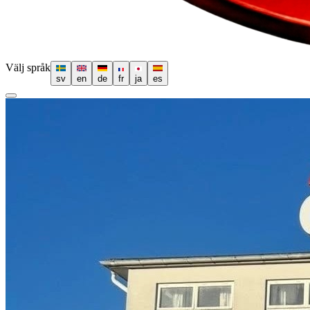
Välj språk
sv
en
de
fr
ja
es