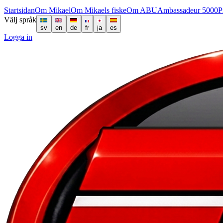
Startsidan
Om Mikael
Om Mikaels fiske
Om ABU
Ambassadeur 5000
P
Välj språk
sv
en
de
fr
ja
es
Logga in