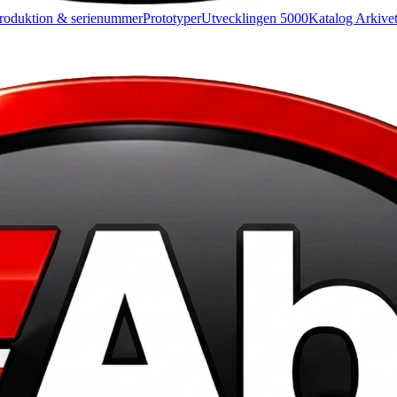
roduktion & serienummer
Prototyper
Utvecklingen 5000
Katalog Arkive